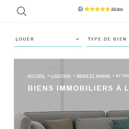
Aller
Aller
Aller
Aller
à
à
au
au
:
la
menu
contenu
recherche
principal
TYPE
TYPE
VOTRE
D'OFFRE
DE
LOUER
TYPE DE BIEN
BIEN
RE
CH
Surface
Pièces
ER
SURFACE
PIÈCES
CH
ACCUEIL
LOCATION
SEINE ET MARNE
ST TH
E
BIENS IMMOBILIERS À 