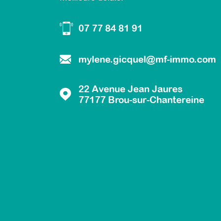
07 77 84 81 91
mylene.gicquel@mf-immo.com
22 Avenue Jean Jaures
77177
Brou-sur-Chantereine