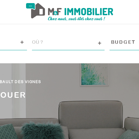
VILLE
Budget
BUDGET
RÉFÉRENCE
CRITÈRE
SUPPLÉM
Piscine
IBAULT DES VIGNES
Terrasse
LOUER