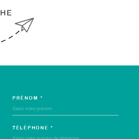
CHE
PRÉNOM *
COORDONNEES
TÉLÉPHONE *