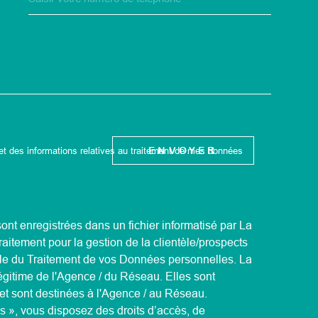
EDEMANDE
ENVOYER
é et des informations relatives au traitement de mes données
sont enregistrées dans un fichier informatisé par La
aitement pour la gestion de la clientèle/prospects
le du Traitement de vos Données personnelles. La
légitime de l'Agence / du Réseau. Elles sont
t sont destinées à l'Agence / au Réseau.
és », vous disposez des droits d’accès, de