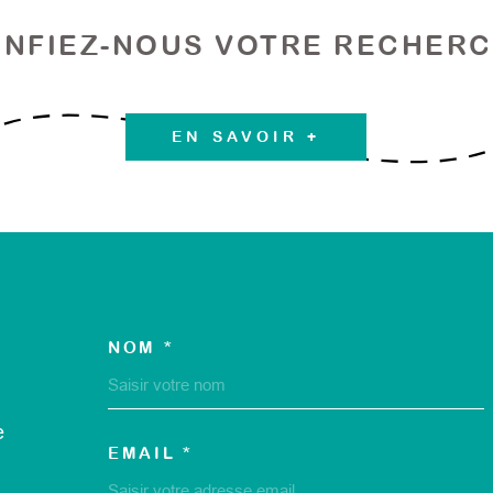
NFIEZ-NOUS VOTRE RECHER
EN SAVOIR +
NOM *
TRAD_MELTEM_VOS
e
EMAIL *