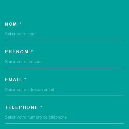
NOM *
TRAD_MELTEM_VOSCOORD
PRÉNOM *
EMAIL *
TÉLÉPHONE *