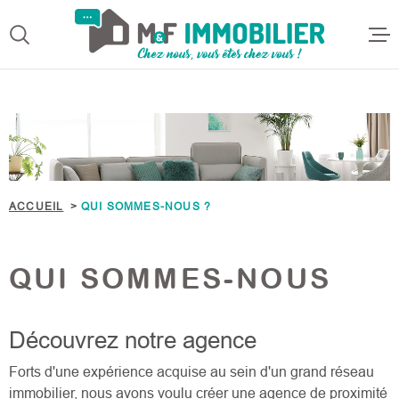
Aller
Aller
Aller
Aller
à
à
au
au
:
la
menu
contenu
VOTRE
recherche
principal
ACCUEI
RECHERCHE
ACHETE
TYPE
D'OFFRE
ACHETER
LOUER
ACCUEIL
QUI SOMMES-NOUS ?
TYPE
DE
TYPE DE BIEN
BIEN
ESTIME
VILLE
QUI SOMMES-NOUS
QUI SO
NOUS
Budget
Découvrez notre agence
BUDGET
Forts d'une expérience acquise au sein d'un grand réseau
ALERTE
immobilier, nous avons voulu créer une agence de proximité