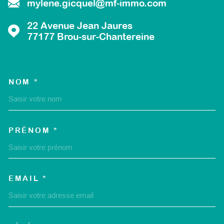
mylene.gicquel@mf-immo.com
22 Avenue Jean Jaures
77177
Brou-sur-Chantereine
NOM *
TRAD_MELTEM_VOSCOORD
PRÉNOM *
EMAIL *