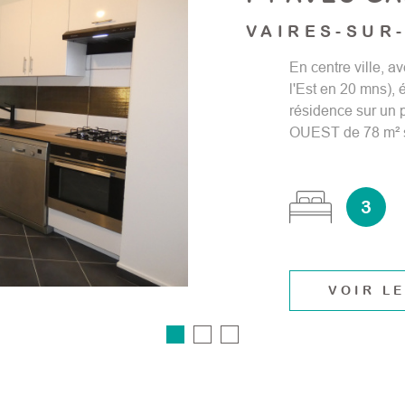
VAIRES-SUR
En centre ville, 
l'Est en 20 mns),
résidence sur un 
OUEST de 78 m² s
3
VOIR LE