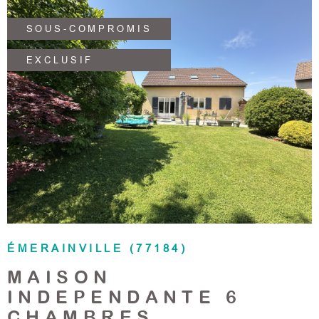
informations, sur les risques auxquels ce bien est exposé,
sont disponibles sur le site Géorisques.
SOUS-COMPROMIS
EXCLUSIF
VOIR LE BIEN
ÉMERAINVILLE (77184)
MAISON
INDEPENDANTE 6
CHAMBRES