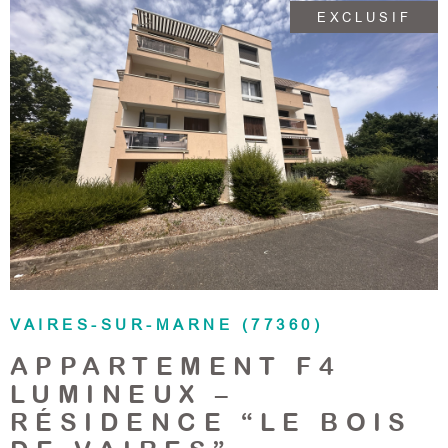
ce bien est exposé, sont disponibles sur le site Géorisques.
EXCLUSIF
VOIR LE BIEN
VAIRES-SUR-MARNE (77360)
APPARTEMENT F4
LUMINEUX –
RÉSIDENCE “LE BOIS