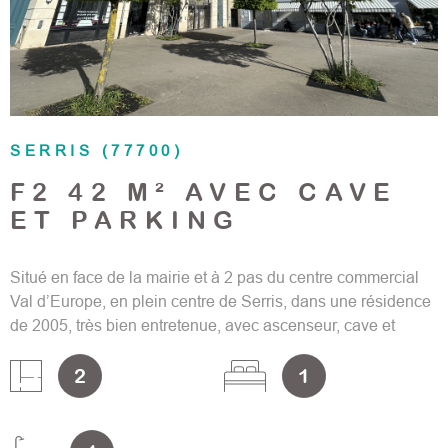
SERRIS (77700)
F2 42 M² AVEC CAVE
ET PARKING
Situé en face de la mairie et à 2 pas du centre commercial
Val d’Europe, en plein centre de Serris, dans une résidence
de 2005, très bien entretenue, avec ascenseur, cave et
parking en sous-sol, découvrez ce T2 de 42 m² situé au 2
2
1
ème étage. Il se compose d'un séjour de 20 m² exposé
OUEST sur cours, d'une cuisine aménagée ouverte, une
chambre, une salle de bains, wc. Fenêtres double vitrage
PVC, chauffage électrique, DPE C. Parties communes