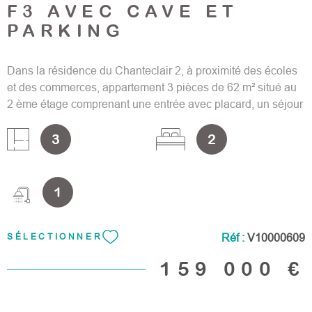
F3 AVEC CAVE ET
PARKING
Dans la résidence du Chanteclair 2, à proximité des écoles
et des commerces, appartement 3 pièces de 62 m² situé au
2 ème étage comprenant une entrée avec placard, un séjour
exposé SUD-OUEST, une cuisine indépendante aménagée,
3
2
un dégagement desservant 2 chambres dont un avec
placard, un cellier, une salle de bains, wc séparés. Une
place de parking et une cave. Eau chaude, eau froide et
chauffage inclus dans les charges. Fenêtres double vitrage.
1
Bus pour gare de VAIRES (ligne P) ou CHELLES (RER E).
Accès rapide à l'A104. Honoraires d'agence charge
vendeur. Les informations, sur les risques auxquels ce bien
Réf :
V10000609
SÉLECTIONNER
est exposé, sont disponibles sur le site Géorisques.
159 000 €