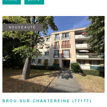
SURFACE
PLUS DE CRITÈRES
CONTAC
Pièces
RECHERCHER
PIÈCES
RÉFÉRENCE
NOUVEAUTÉ
CRITÈRES
SUPPLÉMENTAIRES
Piscine
Parking
VOIR LE BIEN
Terrasse
BROU-SUR-CHANTEREINE (77177)