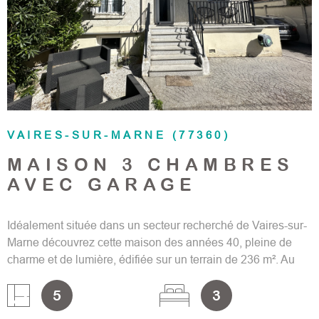
VOIR LE BIEN
VAIRES-SUR-MARNE (77360)
MAISON 3 CHAMBRES
AVEC GARAGE
Idéalement située dans un secteur recherché de Vaires-sur-
Marne découvrez cette maison des années 40, pleine de
charme et de lumière, édifiée sur un terrain de 236 m². Au
rez-de-chaussée surélevé, elle comprend une entrée, un
5
3
séjour exposé Sud, une cuisine indépendante équipée
récente, une chambre avec mezzanine, wc. A l'étage, vous