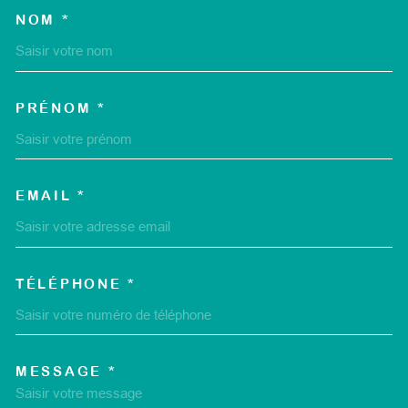
NOM *
TRAD_MELTEM_VOSCOORD
PRÉNOM *
EMAIL *
TÉLÉPHONE *
MESSAGE *
TRAD_MELTEM_VOREDEMA