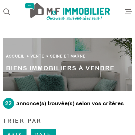
Aller
Aller
Aller
Aller
à
à
au
au
:
la
menu
contenu
VOTRE
recherche
principal
ACCUEI
RECHERCHE
ACHETE
TYPE
D'OFFRE
ACCUEIL
VENTE
SEINE ET MARNE
ACHETER
LOUER
BIENS IMMOBILIERS À VENDRE
TYPE
DE
TYPE DE BIEN
BIEN
ESTIME
VILLE
22
annonce(s) trouvée(s) selon vos critères
QUI SO
NOUS
Budget
BUDGET
TRIER PAR
Surface
ALERTE
PRIX
DATE