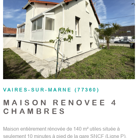
Géorisques.
VOIR LE BIEN
VAIRES-SUR-MARNE (77360)
MAISON RENOVEE 4
CHAMBRES
Maison entièrement rénovée de 140 m² utiles située à
seulement 10 minutes à pied de la gare SNCF (Ligne P),