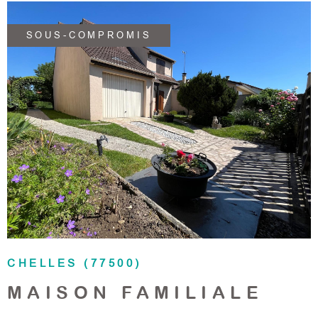
double vitrage et très lumineux. Idéalement situé.
Honoraires d'agence charge vendeur. Les informations, sur
SOUS-COMPROMIS
les risques auxquels ce bien est exposé, sont disponibles
sur le site Géorisques.
VOIR LE BIEN
CHELLES (77500)
MAISON FAMILIALE