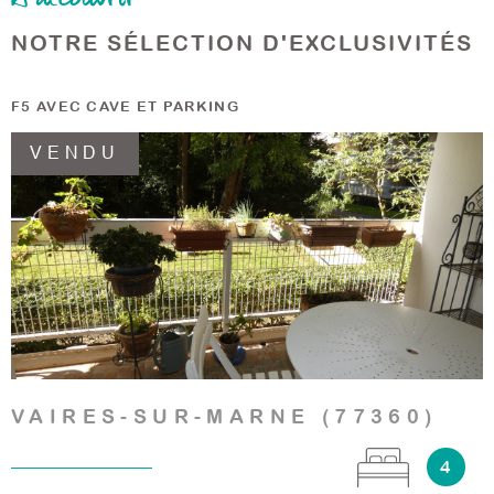
NOTRE SÉLECTION D'EXCLUSIVITÉS
F5 AVEC CAVE ET PARKING
M
VENDU
VOIR LE BIEN
VAIRES-SUR-MARNE (77360)
4