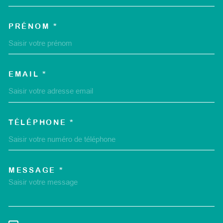
PRÉNOM *
EMAIL *
TÉLÉPHONE *
MESSAGE *
TRAD_MELTEM_VOREDEMA