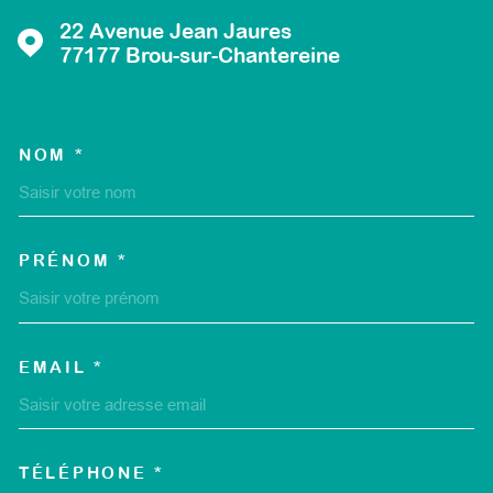
22 Avenue Jean Jaures
77177
Brou-sur-Chantereine
NOM *
TRAD_MELTEM_VOSCOORD
PRÉNOM *
EMAIL *
TÉLÉPHONE *