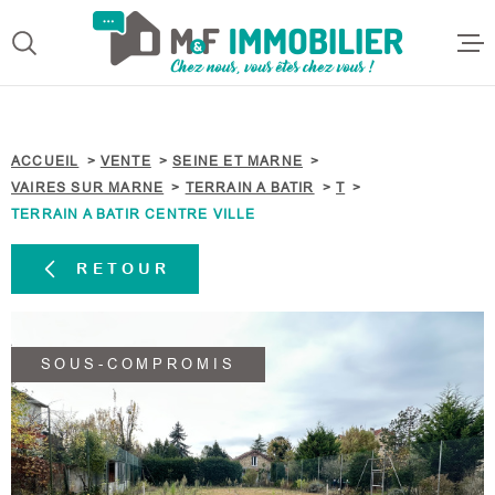
Aller
Aller
Aller
Aller
à
à
au
au
:
la
menu
contenu
VOTRE
recherche
principal
ACCUEI
RECHERCHE
ACCUEIL
VENTE
SEINE ET MARNE
ACHETE
VAIRES SUR MARNE
TERRAIN A BATIR
T
TYPE
D'OFFRE
ACHETER
TERRAIN A BATIR CENTRE VILLE
LOUER
TYPE
RETOUR
DE
TYPE DE BIEN
BIEN
ESTIME
VILLE
SOUS-COMPROMIS
QUI SO
NOUS
Budget
BUDGET
ALERTE